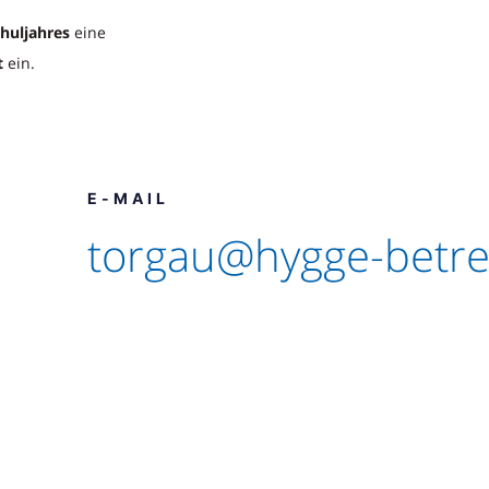
chuljahres
eine
t
ein.
E-MAIL
torgau@hygge-betr