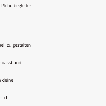
d Schulbegleiter
ell zu gestalten
e passt und
n deine
 sich